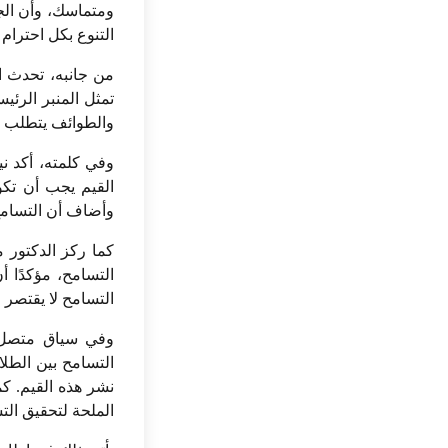
ومتماسك، وأن الجا
التنوع بكل احترام 
من جانبه، تحدث ا
تمثل المنبر الرئي
والطوائف يتطلب تض
وفي كلمته، أكد ني
القيم يجب أن تكون
وأضاف أن التسامح 
كما ركز الدكتور 
التسامح، مؤكدًا أ
التسامح لا يقتصر 
وفي سياق متصل، 
التسامح بين الطلا
نشر هذه القيم. ك
الملحة لتحقيق التس