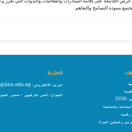
حرص الجامعة على إقامة المبادرات والفعاليات والندوات التي تعزز وعي
تمع يسوده التسامح والتفاهم.
همك
اتصل بنا
ها
البريد الالكتروني: info@bnu.edu.eg
مية
العنوان: الحى الترفيهى - محور العبو
203
استدامة بالجامعة
رقمية
فرص وتمكين المرأة