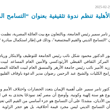
2025-02-2
لأهلية تنظم ندوة تثقيفية بعنوان “التسامح ال
 تامر سمير رئيس الجامعة، وبالتعاون مع بيت العائلة المصرية، نظمت جا
ان “التسامح الديني والقيم المجتمعية”، وذلك في إطار استكمال مبادرة 
 الدكتور محمود شكل نائب رئيس الجامعة للتوظيف والابتكار وريادة 
س المركز الثقافي القبطي الأرثوذكسي والأمين العام المساعد لبيت ا
زيد الأمير نائب رئيس جامعة الأزهر والمنسق العام لبيت العائلة المصر
مج الكليات والشيخ عبد الرحمن رضوان مدير الدعوة باوقاف القليوبي
كتور تامر سمير على أهمية الإيمان بتعدد الحضارات واختلاف الأمم وال
نوع هو سنة إلهية وكونية. وأوضح أن مصر تُعد نموذجًا يحتذى به في
بين الأديان، مشددًا على أن التسامح هو جزء أساسي من القيم التي تعز
أن التسامح الديني ليس مجرد قيمة أخلاقية، بل هو حجر الزاوية 