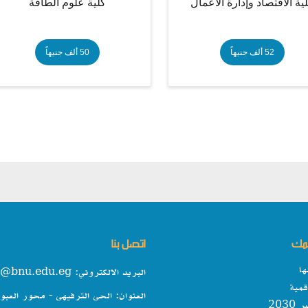
ية الاقتصاد وإدارة الأعمال
كلية علوم الطاقة
52 ألف جنيهاً
50 ألف جنيهاً
همك
اتصل بنا
ها
البريد الالكتروني: info@bnu.edu.eg
مية
العنوان: الحى الترفيهى - محور العبو
203