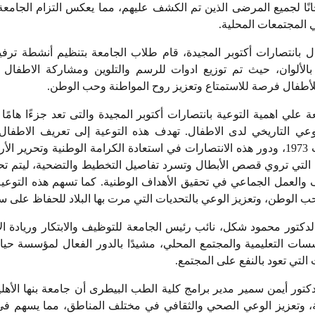
مجانًا لجميع المرضى الذين تم الكشف عليهم، مما يعكس التزام الجام
 المجتمعات المحلية
.
فال بانتصارات أكتوبر المجيدة، قام طلاب الجامعة بتنظيم أنشطة ترف
الألوان، حيث تم توزيع ادوات للرسم والتلوين ومشاركة الاطفال
للأطفال فرصة للاستمتاع وتعزيز روح المواطنة وحب الوطن
.
 علي اهمية التوعية بانتصارات أكتوبر المجيدة والتى تعد جزءًا هامًا م
وعي التاريخي لدى الاطفال. تهدف هذه التوعية إلى تعريف الاطفا
المصري في حرب 1973، ودور هذه الانتصارات في استعادة الكرامة الوطنية وتحري
 التي تروي قصص الأبطال وتسرد تفاصيل التخطيط والتضحية، ليتم تح
ف والعمل الجماعي في تحقيق الأهداف الوطنية. كما تسهم هذه التوع
ب الوطن، وتعزيز الوعي بالتحديات التي مرت بها البلاد للحفاظ على سيا
الدكتور محمود شكل، نائب رئيس الجامعة للتوظيف والابتكار وريادة ال
سسات التعليمية والمجتمع المحلي، مشيدًا بالدور الفعال لمؤسسة حي
 التي تعود بالنفع على المجتمع
.
كتور أيمن سمير مدير برامج كلية الطب البيطرى أن جامعة بنها الأه
ة، وتعزيز الوعي الصحي والثقافي في مختلف المناطق، مما يسهم في 