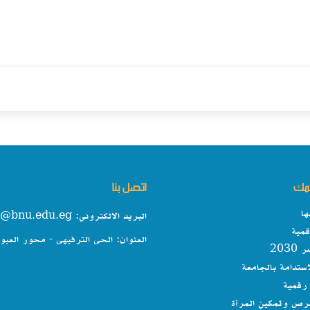
همك
اتصل بنا
ها
البريد الالكتروني: info@bnu.edu.eg
مية
العنوان: الحى الترفيهى - محور العبو
203
استدامة بالجامعة
رقمية
فرص وتمكين المرأة