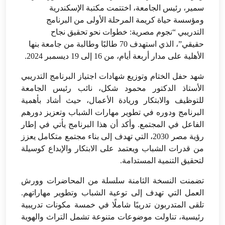
سمير، رئيس الجامعة، اختتمت مكتبة الإسكندرية
ومؤسسة حياة كريمة المرحلة الأولى من البرنامج
التدريبي “نجوم مصرية: خطوات نحو تحقيق نجاح
حقيقي”، الذي استهدف 70 طالبًا وطالبة من جامعة بنها
الأهلية على مدار أربعة أيام، من 16 إلى 19 ديسمبر 2024.
شهد حفل الختام وتوزيع شهادات اجتياز البرنامج التدريبي
الأستاذ الدكتور محمود شكل، نائب رئيس الجامعة
للتوظيف والابتكار وريادة الأعمال، حيث أشاد بأهمية
البرنامج ودوره في تطوير مهارات الشباب وتعزيز دورهم
الفاعل في المجتمع. وأكد أن هذا البرنامج يأتي في إطار
رؤية مصر 2030، التي تهدف إلى بناء مجتمع متكامل يعزز
من قدرات الشباب ويعتمد على الابتكار والإبداع كوسيلة
لتحقيق التنمية المستدامة.
تضمنت النسخة الثامنة سلسلة من المحاضرات وورش
العمل التي تهدف إلى توعية الشباب وتطوير مهاراتهم.
تلقى المتدربون تدريبًا شاملًا في خمسة مكونات تدريبية
رئيسية، تناولت موضوعات متنوعة تشمل التراث والهوية