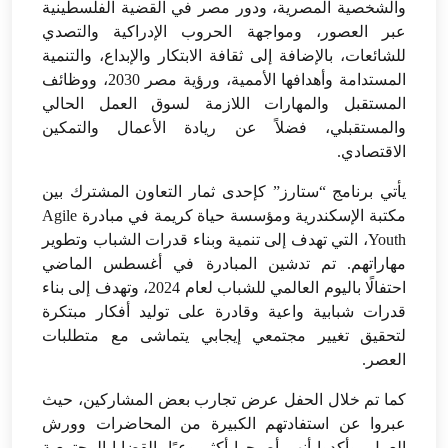
والشخصية المصرية، ودور مصر في القضية الفلسطينية
عبر العصور، ومواجهة الحروب الإدراكية والتصدي
للشائعات، بالإضافة إلى ثقافة الابتكار والإبداع، والتنمية
المستدامة وأهدافها الأممية، ورؤية مصر 2030، ووظائف
المستقبل والمهارات اللازمة لسوق العمل الحالي
والمستقبلي، فضلاً عن ريادة الأعمال والتمكين
الاقتصادي.
يأتي برنامج “ستارز” كإحدى ثمار التعاون المشترك بين
مكتبة الإسكندرية ومؤسسة حياة كريمة في مبادرة Agile
Youth، التي تهدف إلى تنمية وبناء قدرات الشباب وتطوير
مهاراتهم. تم تدشين المبادرة في أغسطس الماضي
احتفالًا باليوم العالمي للشباب لعام 2024، وتهدف إلى بناء
قدرات شبابية واعية وقادرة على توليد أفكار مبتكرة
لتحقيق تغيير مجتمعي إيجابي يتماشى مع متطلبات
العصر.
كما تم خلال الحفل عرض تجارب بعض المشاركين، حيث
عبروا عن استفادتهم الكبيرة من المحاضرات وورش
العمل، وأكدوا أنهم أصبحوا أكثر وعيًا بالقضايا المجتمعية