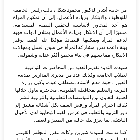
من جانبه أشار الدكتور محمود شكل، نائب رئيس الجامعة
للتوظيف والابتكار وريادة الأعمال، إلى أن تمكين المرأة
هو أحد المحاور الأساسية لتحقيق التنمية المستدامة،
مشيرًا إلى أن الابتكار وريادة الأعمال يمثلان أدوات قوية
لدعم المرأة وتمكينها اقتصاديًا مؤكدًا على أهمية توفير
بيئة داعمة تعزز مشاركة المرأة في سوق العمل ومجالات
الابتكار، مما يسهم في بناء مجتمع أكثر عدالة وشمولية.
شهدت الندوة تقديم العديد من المحاضرات التوعوية
لطلاب الجامعة وكذلك عدد من مديرى المدارس بمدينة
العبور ، حيث قدم الأستاذ مصطفى عبده، وكيل وزارة
التربية والتعليم بمحافظة القليوبية، محاضرة تناول خلالها
أهمية التعاون بين المؤسسات التعليمية والتربوية لنشر
ثقافة احترام المرأة ورفض العنف بكل أشكاله مشيرًا إلى
دور التربية والتعليم في غرس القيم الإيجابية لدى الأجيال
الناشئة، بما يعزز بيئة خالية من التمييز والعنف.
كما قدمت السيدة/ شيرين بركات مقرر المجلس القومي
للمرأة فرع القليوبية محاضرة عن دور المجلس والأنشطة