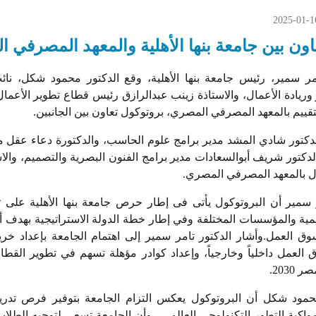
2025-01-1
اون بين جامعة بنها الأهلية والمعهد المصرفي 
امر سمير، رئيس جامعة بنها الأهلية، وقع الدكتور محمود شكل، نا
 وريادة الأعمال، والاستاذة زينب عبدالرازق رئيس قطاع تطوير الأعمال
لتقييم بالمعهد المصرفي المصري، بروتوكول تعاون بين الجانبين.
دكتور شادي المشد مدير برامج علوم الحاسب، والدكتورة دعاء عقل مد
الدكتور شريف أبوالسعادات مدير برامج الفنون البصرية والتصميم، وا
ال بالمعهد المصرفي المصري.
ر سمير أن البروتوكول يأتى فى إطار حرص جامعة بنها الأهلية على تع
مية والمؤسسات المختلفة وفي إطار خطة الدولة الاستراتيجية بهدف أ
ق العمل.وأشار الدكتور تامر سمير إلى اهتمام الجامعة بإعداد خر
العمل داخلياً وخارجياً، وإعداد كوادر مؤهلة تسهم في تطوير القطاع
2030.
حمود شكل أن البروتوكول يعكس التزام الجامعة بتوفير فرص تدر
واكبة التطور التكنولوجي العالمي ، وأن الجامعة تسعى لتوجيه الطل