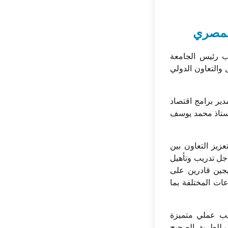
المصري
ئب رئيس الجامعة
 والتعاون الدولي
ير برامج اقتصاد
لاستاذ محمد يوسف
زيز التعاون بين
جل تدريب وتأهيل
يجين قادرين على
ات المختلفة بما
يب عملي متميزة
اب للطريق الصحيح