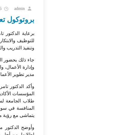
admin
6
بروتوكول تع
برعاية الدكتور ت
للتوظيف والابتكار
وتنفيذ التدريب وا
جاء ذلك بحضور ال
وإدارة الأعمال، و
مدير تطوير الأعم
وأكد الدكتور تام
المؤسسات الأكادي
طلاب الجامعة لسو
المنافسة في سوق 
يتماشى مع رؤية مصر 
وأوضح الدكتور م
لطلابها، من أجل م