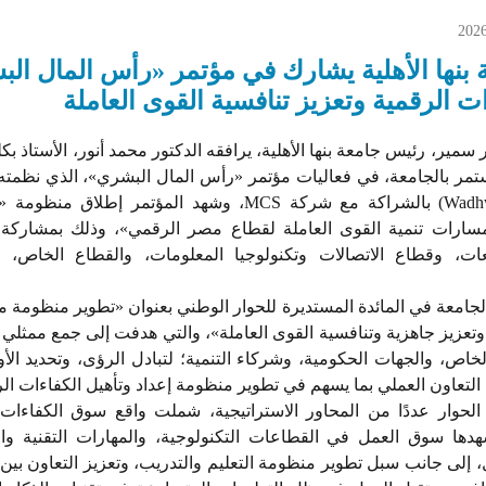
202
بنها الأهلية يشارك في مؤتمر «رأس المال ال
ات الرقمية وتعزيز تنافسية القوى العاملة
سمير، رئيس جامعة بنها الأهلية، يرافقه الدكتور محمد أنور، الأستاذ بك
ستمر بالجامعة، في فعاليات مؤتمر «رأس المال البشري»، الذي نظمت
(Wadhwani Foundation) بالشراكة مع شركة MCS، وشهد المؤتمر 
مسارات تنمية القوى العاملة لقطاع مصر الرقمي»، وذلك بمشاركة 
عات، وقطاع الاتصالات وتكنولوجيا المعلومات، والقطاع الخاص،
جامعة في المائدة المستديرة للحوار الوطني بعنوان «تطوير منظومة م
تعزيز جاهزية وتنافسية القوى العاملة»، والتي هدفت إلى جمع ممثلي
لخاص، والجهات الحكومية، وشركاء التنمية؛ لتبادل الرؤى، وتحديد الأ
عاون العملي بما يسهم في تطوير منظومة إعداد وتأهيل الكفاءات ا
حوار عددًا من المحاور الاستراتيجية، شملت واقع سوق الكفاءات
هدها سوق العمل في القطاعات التكنولوجية، والمهارات التقنية والإ
 إلى جانب سبل تطوير منظومة التعليم والتدريب، وتعزيز التعاون بين