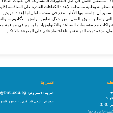
ف مستقبل العمل في ظل التطورات المتسارعة في تقنيات الذكاء ا
منظومة وطنية مستدامة لإعداد الكفاءات القادرة على المنافسة إقليميًا 
 سمير أن جامعة بنها الأهلية تضع في مقدمة أولوياتها إعداد خريجين 
 التي يتطلبها سوق العمل، من خلال تطوير برامجها الأكاديمية، وال
لشراكات مع مؤسسات الصناعة والتكنولوجيا، بما يسهم في مواءمة مخ
ل، ودعم توجه الدولة نحو بناء اقتصاد قائم على المعرفة والابتكار.
همك
اتصل بنا
ها
البريد الالكتروني: info@bnu.edu.eg
مية
العنوان: الحى الترفيهى - محور العبو
203
استدامة بالجامعة