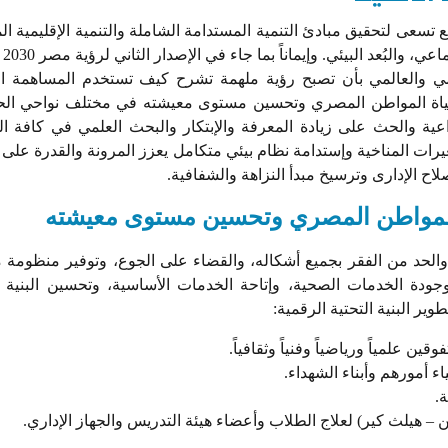
 تسعى لتحقيق مبادئ التنمية المستدامة الشاملة والتنمية الإقليمية الم
والتي تع
يمي والعالمي بأن تصبح رؤية ملهمة تشرح كيف تستخدم المساهمة ا
دة حياة المواطن المصري وتحسين مستوى معيشته في مختلف نواحي الح
داعية والحث على زيادة المعرفة والإبتكار والبحث العلمي في كافة ال
تغيرات المناخية وإستدامة نظام بيئي متكامل يعزز المرونة والقدرة على
لاح الإدارى وترسيخ مبدأ النزاهة والشفافية.
ة المواطن المصري وتحسين مستوى معيشته
 والحد من الفقر بجميع أشكاله، والقضاء على الجوع، وتوفير منظومة م
وجودة الخدمات الصحية، وإتاحة الخدمات الأساسية، وتحسين البنية ال
وير البنية التحتية الرقمية:
 علمياً ورياضياً وفنياً وثقافياً.
 أمورهم وأبناء الشهداء.
.
 – هيلث كير) لعلاج الطلاب وأعضاء هيئة التدريس والجهاز الإداري.