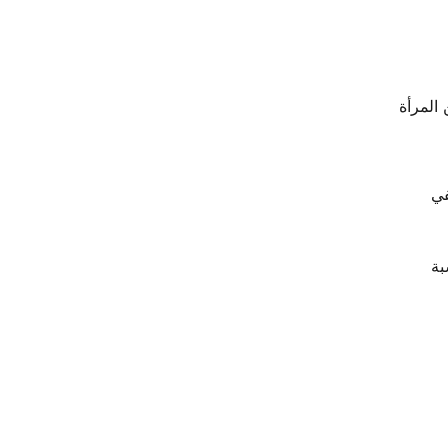
المرأة
في
بة