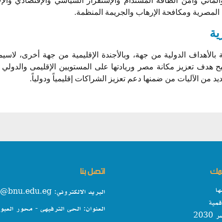
لمائي وأمن الطاقة المستدام والإستقرار السياسي والإقتصادي والإ
د المصرية ومكافحة الإرهاب والجريمة المنظمة.
ية
 بالأهداف الدولية من جهة، وبالأجندة الإقليمية من جهة أخرى، لاسيم
تقرار أصبح هدف تعزيز مكانة مصر وريادتها على المستويين الإقليمى والدول
د من الآليات من ضمنها دعم تعزيز الشراكات إقليمياً ودولياً.
همك
اتصل بنا
ها
البريد الالكتروني: info@bnu.edu.eg
مية
العنوان: الحى الترفيهى - محور العبو
203