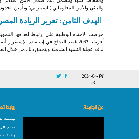
والحفاظ عليها ويتضمن ذلك ضمان الأمن الغذائي وا
والبيئي والأمن المعلوماتي (السيبراني) وتأمين الحدو
الهدف الثامن: تعزيز الريادة المصر
حرصت الأجندة الوطنية على إرتباط أهدافها التنموية
أفريقيا 2063 فبعد النجاح في إستعادة الإس
لدفع عجلة التنمية الشاملة ويتحقق ذلك من خلال العدي
2024-04-
23
عن الجامعة
روابط ت
جامعة بن
مصر الرق
رؤية مصر 0